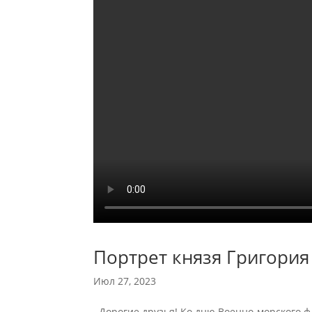
Портрет князя Григори
Июл 27, 2023
Дорогие друзья! Ко дню Военно-морского ф