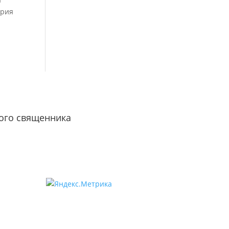
ория
ого священника