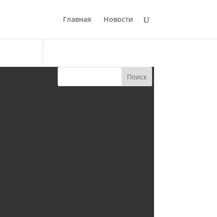
Главная
Новости
Поиск
Свежие записи
В храме прошел митинг в
честь дня Победы
В храме установлен теплый
пол
Приход передал 60 кг
медикаментов в Курск
Приглашаем на панихиду в
День Победы в память о