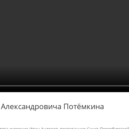
я Александровича Потёмкина
лота художник Иван Андреев, воспитанник Санкт-Петербургско