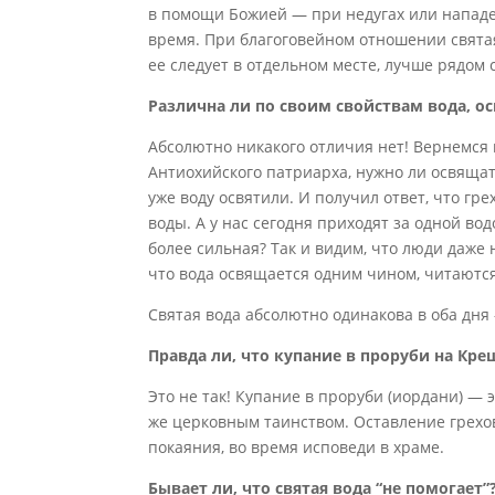
в помощи Божией — при недугах или нападен
время. При благоговейном отношении святая
ее следует в отдельном месте, лучше рядом
Различна ли по своим свойствам вода, о
Абсолютно никакого отличия нет! Вернемся 
Антиохийского патриарха, нужно ли освящат
уже воду освятили. И получил ответ, что гре
воды. А у нас сегодня приходят за одной водо
более сильная? Так и видим, что люди даже
что вода освящается одним чином, читаются
Святая вода абсолютно одинакова в оба дня
Правда ли, что купание в проруби на Кре
Это не так! Купание в проруби (иордани) —
же церковным таинством. Оставление грехов
покаяния, во время исповеди в храме.
Бывает ли, что святая вода “не помогает”