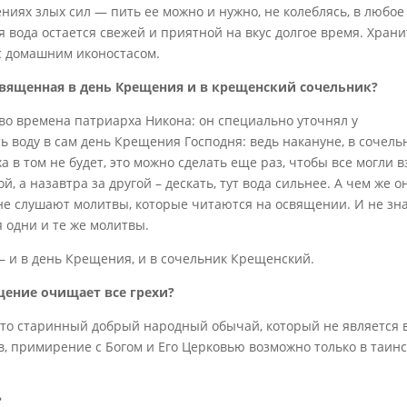
иях злых сил — пить ее можно и нужно, не колеблясь, в любое
 вода остается свежей и приятной на вкус долгое время. Храни
 с домашним иконостасом.
священная в день Крещения и в крещенский сочельник?
во времена патриарха Никона: он специально уточнял у
ь воду в сам день Крещения Господня: ведь накануне, в сочель
ха в том не будет, это можно сделать еще раз, чтобы все могли в
й, а назавтра за другой – дескать, тут вода сильнее. А чем же о
 не слушают молитвы, которые читаются на освящении. И не зн
 одни и те же молитвы.
 – и в день Крещения, и в сочельник Крещенский.
щение очищает все грехи?
 это старинный добрый народный обычай, который не является 
, примирение с Богом и Его Церковью возможно только в таин
?