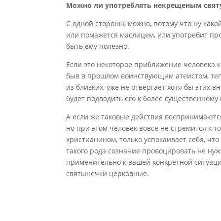
Можно ли употреблять некрещеным святу
С одной стороны, можно, потому что ну какой
или помажется маслицем, или употребит про
быть ему полезно.
Если это некоторое приближение человека к 
быв в прошлом воинствующим атеистом, теп
из близких, уже не отвергает хотя бы этих в
будет подводить его к более существенному 
А если же таковые действия воспринимаются 
но при этом человек вовсе не стремится к 
христианином, только успокаивает себя, что
такого рода сознание провоцировать не нуж
применительно к вашей конкретной ситуации
святынечки церковные.