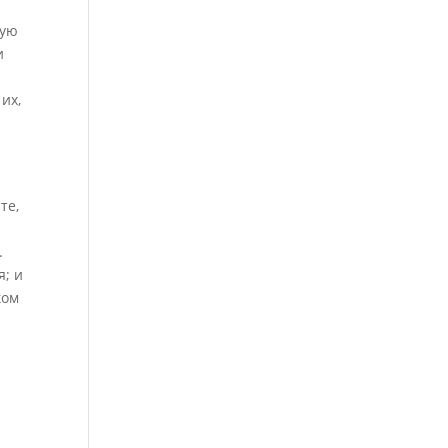
тую
и
их,
те,
.
; и
ком