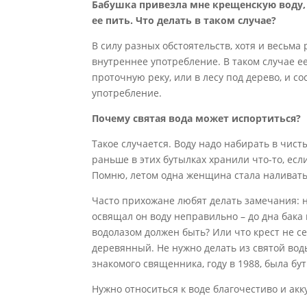
Бабушка привезла мне крещенскую воду, 
ее пить. Что делать в таком случае?
В силу разных обстоятельств, хотя и весьма 
внутреннее употребление. В таком случае ее
проточную реку, или в лесу под дерево, и со
употребление.
Почему святая вода может испортиться?
Такое случается. Воду надо набирать в чист
раньше в этих бутылках хранили что-то, есл
Помню, летом одна женщина стала наливать 
Часто прихожане любят делать замечания: 
освящал он воду неправильно – до дна бака 
водолазом должен быть? Или что крест не с
деревянный. Не нужно делать из святой воды
знакомого священника, году в 1988, была бут
Нужно относиться к воде благочестиво и ак