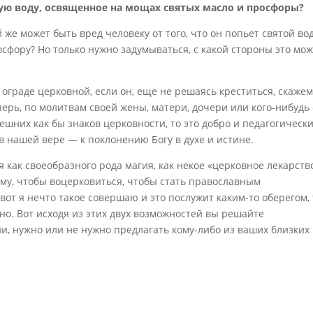
ю воду, освященное на мощах святых масло и просфоры?
 же может быть вред человеку от того, что он попьет святой во
сфору? Но только нужно задумываться, с какой стороны это мо
ограде церковной, если он, еще не решаясь креститься, скажем
ерь, по молитвам своей жены, матери, дочери или кого-нибудь
нешних как бы знаков церковности, то это добро и педагогически
в нашей вере — к поклонению Богу в духе и истине.
как своеобразного рода магия, как некое «церковное лекарство
тому, чтобы воцерковиться, чтобы стать православным
 вот я нечто такое совершаю и это послужит каким-то оберегом, 
но. Вот исходя из этих двух возможностей вы решайте
, нужно или не нужно предлагать кому-либо из ваших близких