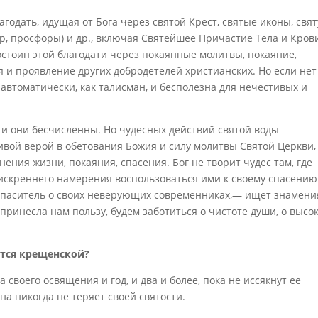
годать, идущая от Бога через святой Крест, святые иконы, свя
ор, просфоры) и др., включая Святейшее Причастие Тела и Кров
достоин этой благодати через покаянные молитвы, покаяние,
 и проявление других добродетелей христианских. Но если нет 
т автоматически, как талисман, и бесполезна для нечестивых и
 и они бесчисленны. Но чудесных действий святой воды
ивой верой в обетования Божия и силу молитвы Святой Церкви, 
ения жизни, покаяния, спасения. Бог не творит чудес там, где
з искреннего намерения воспользоваться ими к своему спасению
Спаситель о своих неверующих современниках,— ищет знамения
 принесла нам пользу, будем заботиться о чистоте души, о высо
ется крещенской?
 своего освящения и год, и два и более, пока не иссякнут ее
на никогда не теряет своей святости.