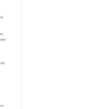
ию
ку
жаву
ов,
ь
ем