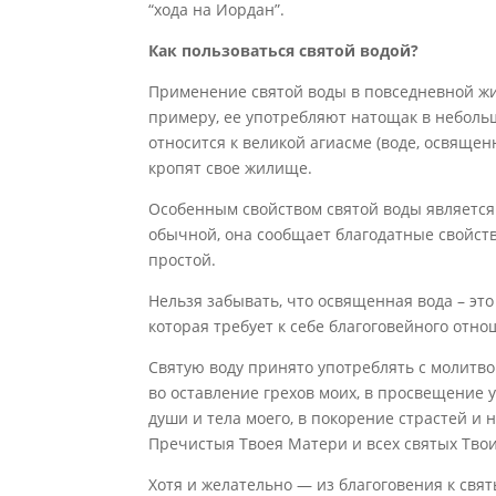
“хода на Иордан”.
Как пользоваться святой водой?
Применение святой воды в повседневной жи
примеру, ее употребляют натощак в небольш
относится к великой агиасме (воде, освяще
кропят свое жилище.
Особенным свойством святой воды является 
обычной, она сообщает благодатные свойств
простой.
Нельзя забывать, что освященная вода – это
которая требует к себе благоговейного отно
Святую воду принято употреблять с молитвой
во оставление грехов моих, в просвещение у
души и тела моего, в покорение страстей 
Пречистыя Твоея Матери и всех святых Твои
Хотя и желательно — из благоговения к свя