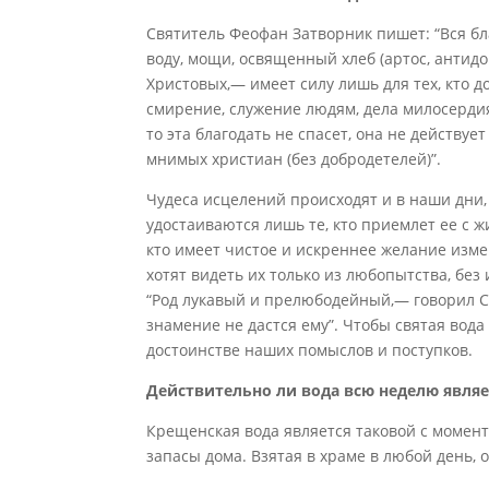
Святитель Феофан Затворник пишет: “Вся бла
воду, мощи, освященный хлеб (артос, антид
Христовых,— имеет силу лишь для тех, кто 
смирение, служение людям, дела милосердия
то эта благодать не спасет, она не действуе
мнимых христиан (без добродетелей)”.
Чудеса исцелений происходят и в наши дни,
удостаиваются лишь те, кто приемлет ее с ж
кто имеет чистое и искреннее желание измен
хотят видеть их только из любопытства, бе
“Род лукавый и прелюбодейный,— говорил 
знамение не дастся ему”. Чтобы святая вода
достоинстве наших помыслов и поступков.
Действительно ли вода всю неделю явля
Крещенская вода является таковой с момента
запасы дома. Взятая в храме в любой день, о