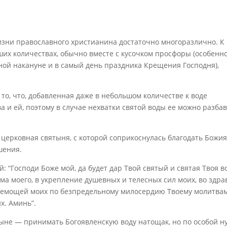
зни православного христианина достаточно многоразлично. К
их количествах, обычно вместе с кусочком просфоры (особенно
нной накануне и в самый день праздника Крещения Господня),
то, что, добавленная даже в небольшом количестве к воде
а и ей, поэтому в случае нехватки святой воды ее можно разба
 церковная святыня, с которой соприкоснулась благодать Божия
шения.
: “Господи Боже мой, да будет дар Твой святый и святая Твоя в
ма моего, в укрепление душевных и телесных сил моих, во здра
и немощей моих по безпредельному милосердию Твоему молитва
х. Аминь”.
тыне — принимать Богоявленскую воду натощак, но по особой н