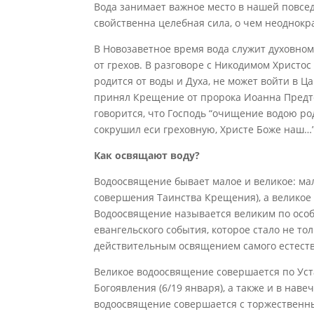
Вода занимает важное место в нашей повсе
свойственна целебная сила, о чем неоднок
В Новозаветное время вода служит духовно
от грехов. В разговоре с Никодимом Христос
родится от воды и Духа, не может войти в Ца
принял Крещение от пророка Иоанна Предте
говорится, что Господь “очищение водою ро
сокрушил еси греховную, Христе Боже наш…”
Как освящают воду?
Водоосвящение бывает малое и великое: мал
совершения Таинства Крещения), а великое 
Водоосвящение называется великим по осо
евангельского события, которое стало не то
действительным освящением самого естества
Великое водоосвящение совершается по Уста
Богоявления (6/19 января), а также и в нав
водоосвящение совершается с торжественны