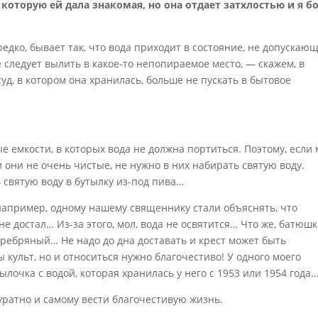
которую ей дала знакомая, но она отдает затхлостью и я б
редко, бывает так, что вода приходит в состояние, не допускаю
 следует вылить в какое-то непопираемое место, — скажем, в
суд, в котором она хранилась, больше не пускать в бытовое
ые емкости, в которых вода не должна портиться. Поэтому, если
и они не очень чистые, не нужно в них набирать святую воду.
святую воду в бутылку из-под пива…
например, одному нашему священнику стали объяснять, что
не достал… Из-за этого, мол, вода не освятится… Что же, батюш
еребряный… Не надо до дна доставать и крест может быть
 культ, но и относиться нужно благочестиво! У одного моего
ылочка с водой, которая хранилась у него с 1953 или 1954 года
куратно и самому вести благочестивую жизнь.