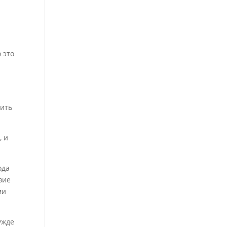
 это
вить
, и
ода
вие
ми
ужде