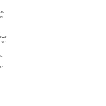
ды,
жет
,
 еще
 это
»,
то