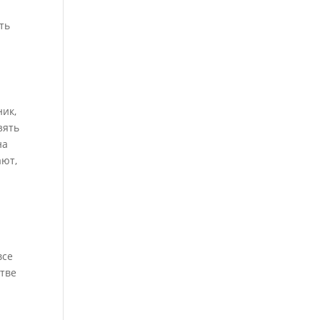
ть
ник,
зять
на
ают,
все
стве