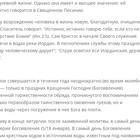
дневной жизни. Однако она имеет и высшее значение: ей
ратно говорится в Священном Писании.
му возрождению человека в жизнь новую, благодатную, очищен
 Спаситель говорит: “Истинно, истинно говорю тебе, если кто не
рствие Божие” (Ин.3:5). Сам Христос в начале Своего служения
чи в водах реки Иордан. В песнопениях службы этому праздни
ду человеческому дарует”; “Струи освятил еси Иорданския, дер
.
ое совершается в течение года неоднократно (во время молебн
— только в праздник Крещения Господня (Богоявления).
бенной торжественности обряда, проникнутого воспоминанием
лько первообразом таинственного омовения грехов, но и
 воды через погружение в нее Бога во плоти.
ву в конце литургии, после заамвонной молитвы, в самый ден
ечерие Богоявления (5/18 января). В самый день Богоявления
м крестным ходом к источникам воды, известным под названи